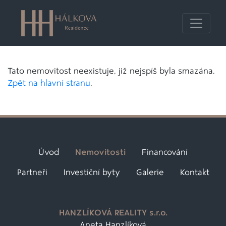
Tato nemovitost neexistuje, již nejspíš byla smazána.
Zpět na hlavní stranu
.
Úvod
Nemovitosti
Financování
Partneři
Investiční byty
Galerie
Kontakt
HANZLÍKOVÁ REALITY s.r.o.
Aneta Hanzlíková