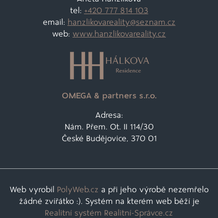
tel:
+420 777 814 103
email:
hanzlikovareality@
seznam.cz
web:
www.hanzlikovareality.cz
OMEGA & partners s.r.o.
Adresa:
Nám. Přem. Ot. II 114/30
České Budějovice, 370 01
Web vyrobil
PolyWeb.cz
a při jeho výrobě nezemřelo
žádné zvířátko :). Systém na kterém web běží je
Realitní systém Realitní-Správce.cz