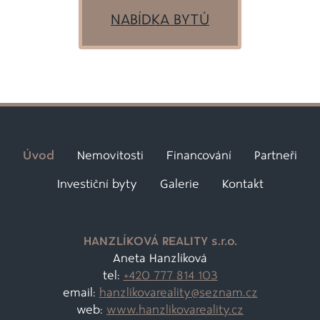
NABÍDKA BYTŮ
Úvod
Nemovitosti
Financování
Partneři
Investiční byty
Galerie
Kontakt
HANZLÍKOVÁ REALITY s.r.o.
Aneta Hanzlíková
tel:
+420 777 814 103
email:
hanzlikovareality@
seznam.cz
web:
www.hanzlikovareality.cz