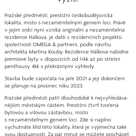
Pražské předměstí, prestižní českobudějovická
lokalita, místo s nezaměnitelným geniem loci. Právě
v jejím srdci nyní vzniká originální a nezaměnitelná
rezidence Hálkova, je další z rezidenčních projektů
společností OMEGA & partners, podle návrhu
architekta Martina Kouby. Rezidence Hálkova nabídne
prémiové byty v dispozicích od 1+kk až po střešní
penthousy 4kk s překrásnými výhledy.
Stavba bude započata na jaře 2021 a její dokončení
se plánuje na prosinec roku 2023.
Pražské předměstí patří dlouhodobě k nejvyhledáva­
nějším městským částem. Prestižní čtvrť tvořená
bytovou a vilovou zástavbou, místo
s nezaměnitelným geniem loci. Zde si naplno
vychutnáte klid této lokality, která je výjimečná také
svou dostupností. Za pár minut se můžete procházet