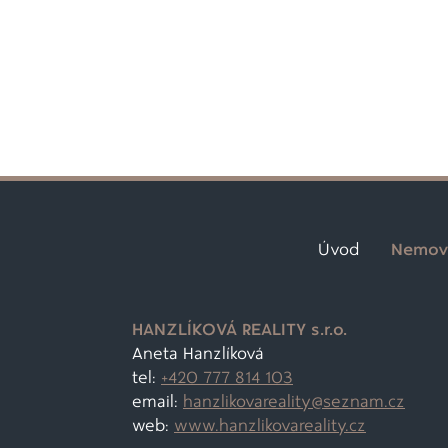
Úvod
Nemovi
HANZLÍKOVÁ REALITY s.r.o.
Aneta Hanzlíková
tel:
+420 777 814 103
email:
hanzlikovareality@
seznam.cz
web:
www.hanzlikovareality.cz