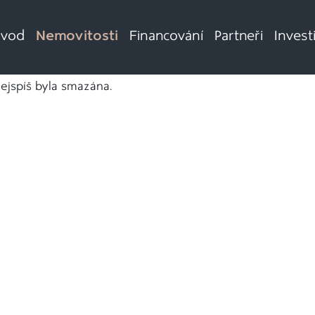
vod
Nemovitosti
Financování
Partneři
Invest
nejspíš byla smazána.