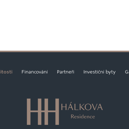
tosti
Financování
Partneři
Investiční byty
G