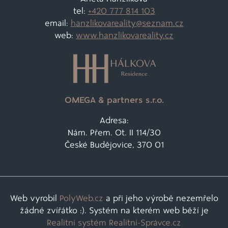
tel:
+420 777 814 103
email:
hanzlikovareality@
seznam.cz
web:
www.hanzlikovareality.cz
OMEGA & partners s.r.o.
Adresa:
Nám. Přem. Ot. II 114/30
České Budějovice, 370 01
Web vyrobil
PolyWeb.cz
a při jeho výrobě nezemřelo
žádné zvířátko :). Systém na kterém web běží je
Realitní systém Realitní-Správce.cz