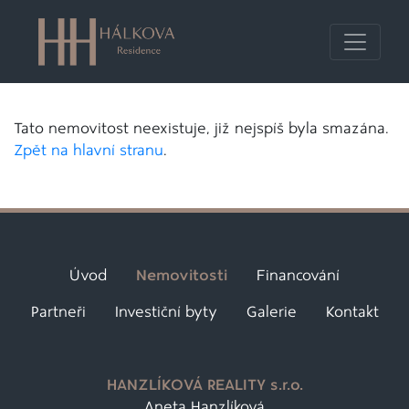
Tato nemovitost neexistuje, již nejspíš byla smazána.
Zpět na hlavní stranu
.
Úvod
Nemovitosti
Financování
Partneři
Investiční byty
Galerie
Kontakt
HANZLÍKOVÁ REALITY s.r.o.
Aneta Hanzlíková