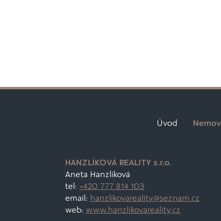
Úvod
Nemovi
HANZLÍKOVÁ REALITY s.r.o.
Aneta Hanzlíková
tel:
+420 777 814 103
email:
hanzlikovareality@
seznam.cz
web:
www.hanzlikovareality.cz