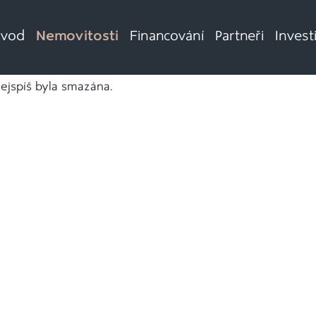
vod
Nemovitosti
Financování
Partneři
Invest
nejspíš byla smazána.