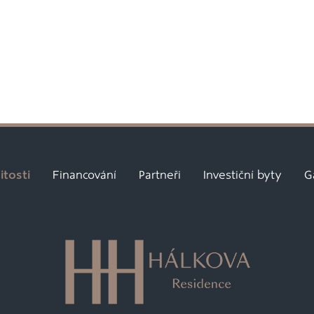
tosti
Financování
Partneři
Investiční byty
G