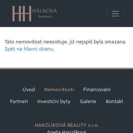
Tato nemovitost neexistuje, již nejspíš byla smazána.
Zpět na hlavní stranu
.
Úvod
Nemovitosti
Financování
Partneři
Investiční byty
Galerie
Kontakt
HANZLÍKOVÁ REALITY s.r.o.
Aneta Hanzlíková