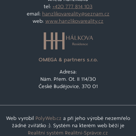
tel:
+420 777 814 103
email:
hanzlikovareality@
seznam.cz
web:
www.hanzlikovareality.cz
OMEGA & partners s.r.o.
Adresa:
Nám. Přem. Ot. II 114/30
České Budějovice, 370 01
Web vyrobil
PolyWeb.cz
a při jeho výrobě nezemřelo
žádné zvířátko :). Systém na kterém web běží je
Realitní systém Realitní-Správce.cz