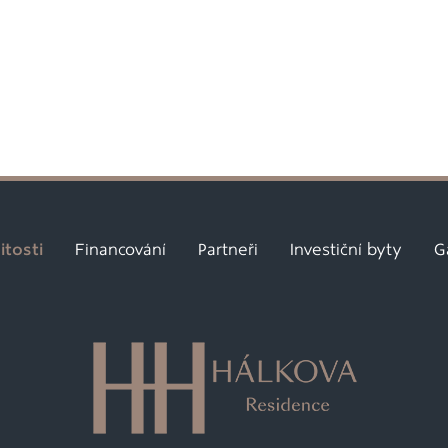
tosti
Financování
Partneři
Investiční byty
G