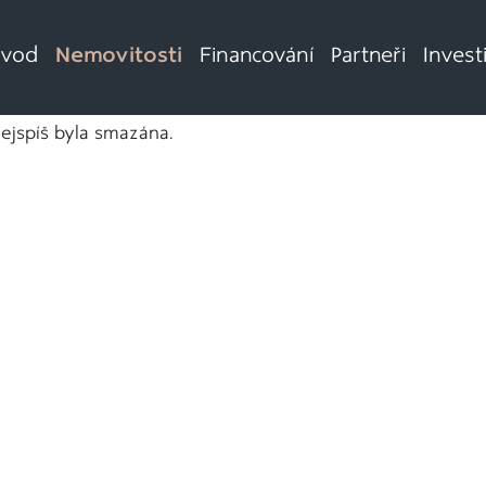
vod
Nemovitosti
Financování
Partneři
Invest
nejspíš byla smazána.