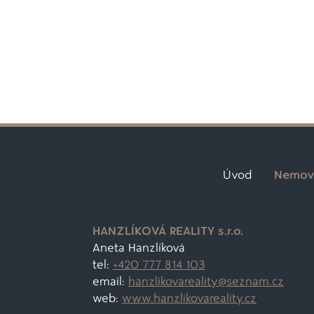
Úvod
Nemovi
HANZLÍKOVÁ REALITY s.r.o.
Aneta Hanzlíková
tel:
+420 777 814 103
email:
hanzlikovareality@
seznam.cz
web:
www.hanzlikovareality.cz