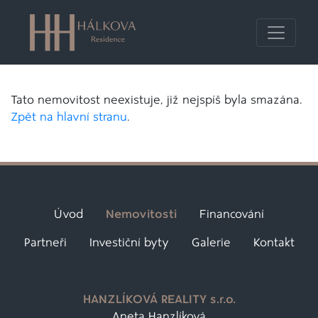
Tato nemovitost neexistuje, již nejspíš byla smazána.
Zpět na hlavní stranu
.
Úvod
Nemovitosti
Financování
Partneři
Investiční byty
Galerie
Kontakt
HANZLÍKOVÁ REALITY s.r.o.
Aneta Hanzlíková