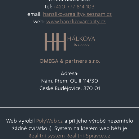
tel:
+420 777 814 103
email:
hanzlikovareality@
seznam.cz
web:
www.hanzlikovareality.cz
OMEGA & partners s.r.o.
Adresa:
Nám. Přem. Ot. II 114/30
České Budějovice, 370 01
Web vyrobil
PolyWeb.cz
a při jeho výrobě nezemřelo
žádné zvířátko :). Systém na kterém web běží je
Realitní systém Realitní-Správce.cz