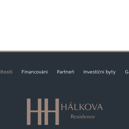
tosti
Financování
Partneři
Investiční byty
G