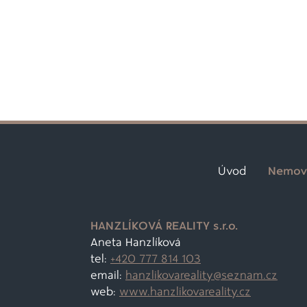
Úvod
Nemovi
HANZLÍKOVÁ REALITY s.r.o.
Aneta Hanzlíková
tel:
+420 777 814 103
email:
hanzlikovareality@
seznam.cz
web:
www.hanzlikovareality.cz