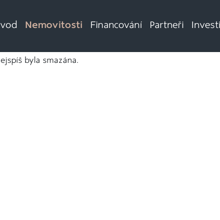
vod
Nemovitosti
Financování
Partneři
Invest
nejspíš byla smazána.