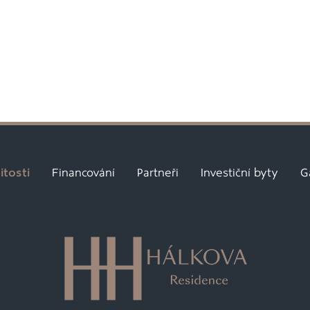
tosti
Financování
Partneři
Investiční byty
G