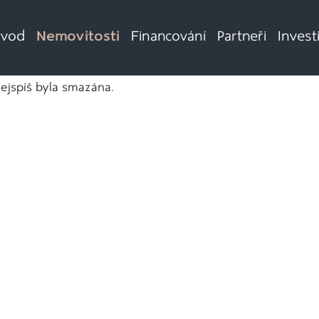
vod
Nemovitosti
Financování
Partneři
Invest
nejspíš byla smazána.