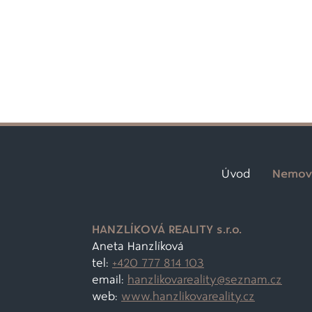
Úvod
Nemovi
HANZLÍKOVÁ REALITY s.r.o.
Aneta Hanzlíková
tel:
+420 777 814 103
email:
hanzlikovareality@
seznam.cz
web:
www.hanzlikovareality.cz