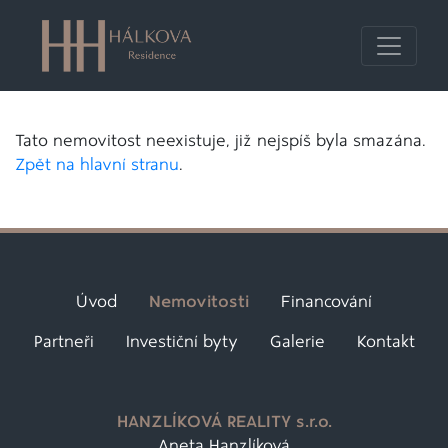
Tato nemovitost neexistuje, již nejspíš byla smazána.
Zpět na hlavní stranu
.
Úvod
Nemovitosti
Financování
Partneři
Investiční byty
Galerie
Kontakt
HANZLÍKOVÁ REALITY s.r.o.
Aneta Hanzlíková