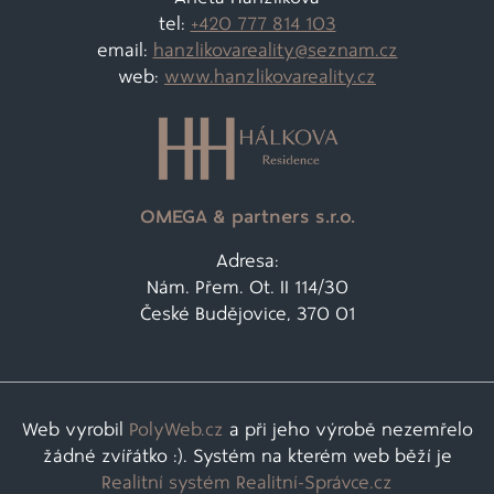
tel:
+420 777 814 103
email:
hanzlikovareality@
seznam.cz
web:
www.hanzlikovareality.cz
OMEGA & partners s.r.o.
Adresa:
Nám. Přem. Ot. II 114/30
České Budějovice, 370 01
Web vyrobil
PolyWeb.cz
a při jeho výrobě nezemřelo
žádné zvířátko :). Systém na kterém web běží je
Realitní systém Realitní-Správce.cz