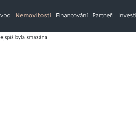
vod
Nemovitosti
Financování
Partneři
Invest
nejspíš byla smazána.