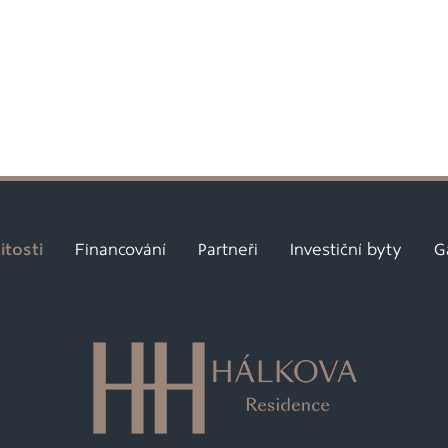
tosti
Financování
Partneři
Investiční byty
G