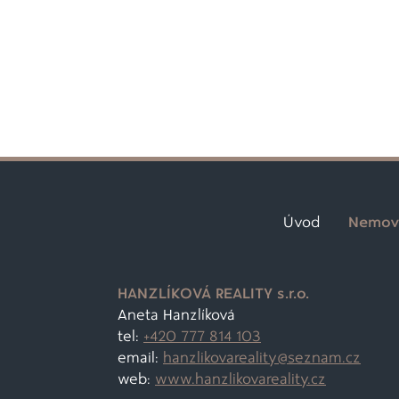
Úvod
Nemovi
HANZLÍKOVÁ REALITY s.r.o.
Aneta Hanzlíková
tel:
+420 777 814 103
email:
hanzlikovareality@
seznam.cz
web:
www.hanzlikovareality.cz