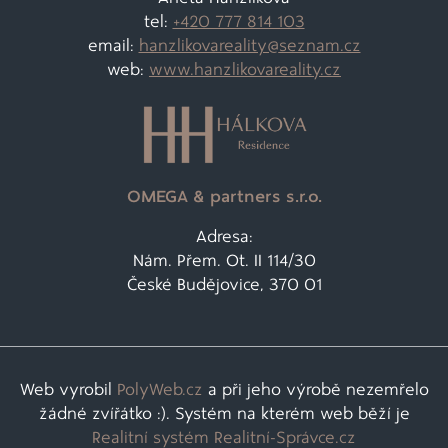
tel:
+420 777 814 103
email:
hanzlikovareality@
seznam.cz
web:
www.hanzlikovareality.cz
OMEGA & partners s.r.o.
Adresa:
Nám. Přem. Ot. II 114/30
České Budějovice, 370 01
Web vyrobil
PolyWeb.cz
a při jeho výrobě nezemřelo
žádné zvířátko :). Systém na kterém web běží je
Realitní systém Realitní-Správce.cz