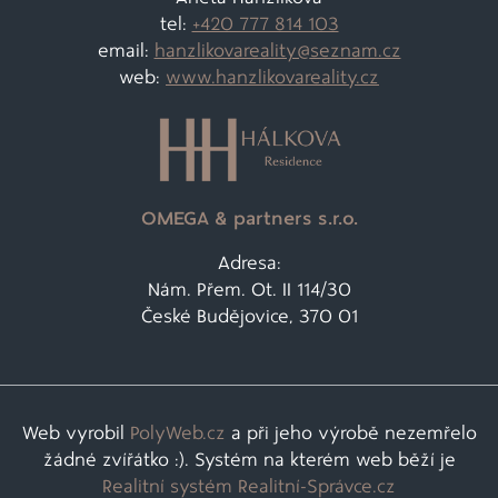
tel:
+420 777 814 103
email:
hanzlikovareality@
seznam.cz
web:
www.hanzlikovareality.cz
OMEGA & partners s.r.o.
Adresa:
Nám. Přem. Ot. II 114/30
České Budějovice, 370 01
Web vyrobil
PolyWeb.cz
a při jeho výrobě nezemřelo
žádné zvířátko :). Systém na kterém web běží je
Realitní systém Realitní-Správce.cz