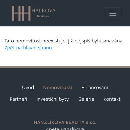
Tato nemovitost neexistuje, již nejspíš byla smazána.
Zpět na hlavní stranu
.
Úvod
Nemovitosti
Financování
Partneři
Investiční byty
Galerie
Kontakt
HANZLÍKOVÁ REALITY s.r.o.
Aneta Hanzlíková