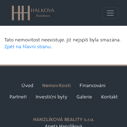
Tato nemovitost neexistuje, již nejspíš byla smazána.
Zpět na hlavní stranu
.
Úvod
Nemovitosti
Financování
Partneři
Investiční byty
Galerie
Kontakt
HANZLÍKOVÁ REALITY s.r.o.
Aneta Hanzlíková