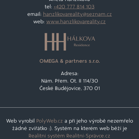
tel:
+420 777 814 103
email:
hanzlikovareality@
seznam.cz
web:
www.hanzlikovareality.cz
OMEGA & partners s.r.o.
Adresa:
Nám. Přem. Ot. II 114/30
České Budějovice, 370 01
Web vyrobil
PolyWeb.cz
a při jeho výrobě nezemřelo
žádné zvířátko :). Systém na kterém web běží je
Realitní systém Realitní-Správce.cz