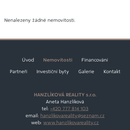
Nenalezeny žádné nemovitosti.
Úvod
Nemovitosti
Financování
Partneři
Investiční byty
Galerie
Kontakt
HANZLÍKOVÁ REALITY s.r.o.
Aneta Hanzlíková
tel:
+420 777 814 103
email:
hanzlikovareality@
seznam.cz
web:
www.hanzlikovareality.cz