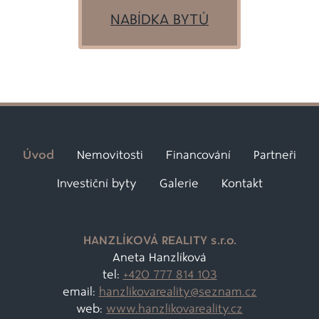
NABÍDKA BYTŮ
Úvod
Nemovitosti
Financování
Partneři
Investiční byty
Galerie
Kontakt
HANZLÍKOVÁ REALITY s.r.o.
Aneta Hanzlíková
tel:
+420 777 814 103
email:
hanzlikovareality@
seznam.cz
web:
www.hanzlikovareality.cz