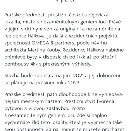
Pražské předměstí, prestižní českobudějovická
lokalita, místo s nezaměnitelným geniem loci. Právě
v jejím srdci nyní vzniká originální a nezaměnitelná
rezidence Hálkova, je další z rezidenčních projektů
společností OMEGA & partners, podle návrhu
architekta Martina Kouby. Rezidence Hálkova nabídne
prémiové byty v dispozicích od 1+kk až po střešní
penthousy 4kk s překrásnými výhledy.
Stavba bude započata na jaře 2021 a její dokončení
se plánuje na prosinec roku 2023.
Pražské předměstí patří dlouhodobě k nejvyhledáva­
nějším městským částem. Prestižní čtvrť tvořená
bytovou a vilovou zástavbou, místo
s nezaměnitelným geniem loci. Zde si naplno
vychutnáte klid této lokality, která je výjimečná také
svou dostupností. Za pár minut se můžete procházet